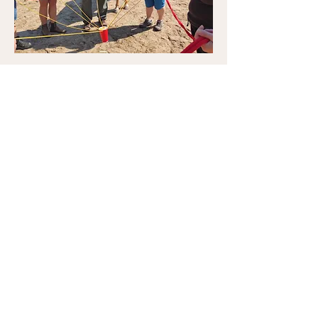
Kontakt
E-Mail:
Nadine.Boltersdorf@gmx.de
Tel.:
+49 (0) 1775618563
Impressum
Datenschutz
AGB
© 2019-2026 Nadine
Boltersdorf