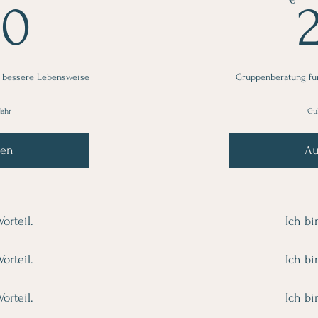
380€
80
e bessere Lebensweise
Gruppenberatung fü
Jahr
Gül
len
Au
orteil.
Ich bi
orteil.
Ich bi
orteil.
Ich bi